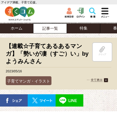
アイデア満載、子育て応援。
ホーム
特集
番
記事一覧
【連載☆子育てあるあるマン
ガ】「勢いが凄（すご）い」by
クリップ
ようみんさん
2023/05/16
子育てマンガ・イラスト