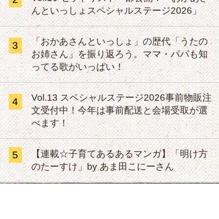
んといっしょスペシャルステージ2026」
「おかあさんといっしょ」の歴代「うたの
3
お姉さん」を振り返ろう。ママ・パパも知
ってる歌がいっぱい！
Vol.13 スペシャルステージ2026事前物販注
4
文受付中！今年は事前配送と会場受取が選
べます！
【連載☆子育てあるあるマンガ】「明け方
5
のたーすけ」by あま田こにーさん