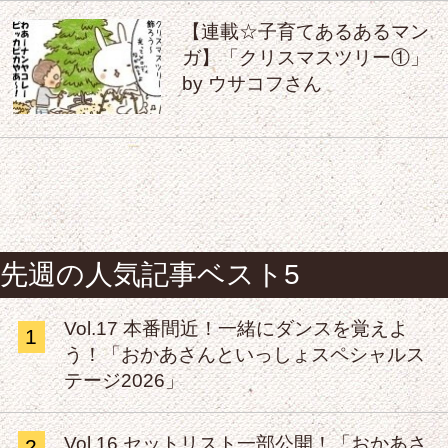
【連載☆子育てあるあるマン
ガ】「クリスマスツリー①」
by ウサコフさん
先週の人気記事ベスト5
Vol.17 本番間近！一緒にダンスを覚えよ
1
う！「おかあさんといっしょスペシャルス
テージ2026」
Vol.16 セットリスト一部公開！「おかあさ
2