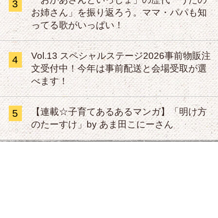
3
お姉さん」を振り返ろう。ママ・パパも知
ってる歌がいっぱい！
Vol.13 スペシャルステージ2026事前物販注
4
文受付中！今年は事前配送と会場受取が選
べます！
【連載☆子育てあるあるマンガ】「明け方
5
のたーすけ」by あま田こにーさん