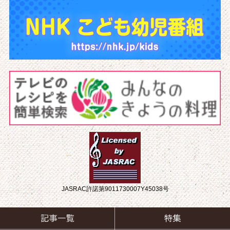
JASRAC許諾第9011730007Y45038号