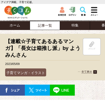
アイデア満載、子育て応援。
ホーム
特集
番
記事一覧
【連載☆子育てあるあるマン
ガ】「長女は箱推し派」by よう
クリップ
みんさん
2023/05/09
子育てマンガ・イラスト