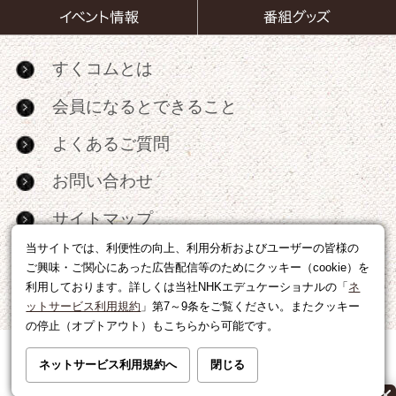
すくコムとは
会員になるとできること
よくあるご質問
お問い合わせ
サイトマップ
当サイトでは、利便性の向上、利用分析およびユーザーの皆様の
RSS
ご興味・ご関心にあった広告配信等のためにクッキー（cookie）を
利用しております。詳しくは当社NHKエデュケーショナルの「
ネ
広告出稿・パートナーシップについて
ットサービス利用規約
」第7～9条をご覧ください。またクッキー
の停止（オプトアウト）もこちらから可能です。
利用規約
|
個人情報の取り扱いについて
ネットサービス利用規約へ
閉じる
運営会社
|
広告に関するお問い合わせ