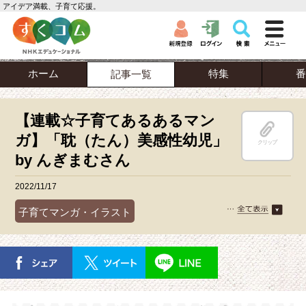
アイデア満載、子育て応援。
ホーム
特集
番
記事一覧
【連載☆子育てあるあるマン
ガ】「耽（たん）美感性幼児」
クリップ
by んぎまむさん
2022/11/17
子育てマンガ・イラスト