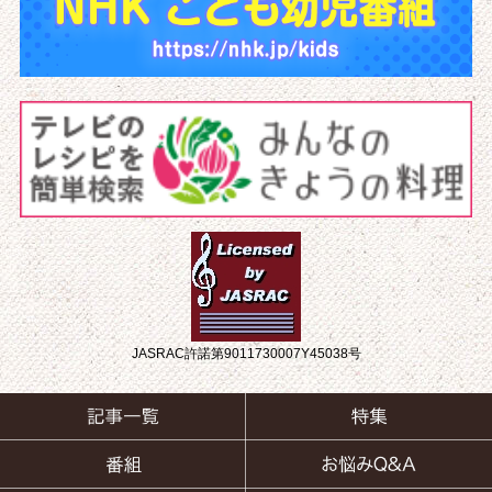
JASRAC許諾第9011730007Y45038号