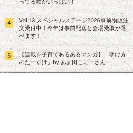
ってる歌がいっぱい！
Vol.13 スペシャルステージ2026事前物販注
4
文受付中！今年は事前配送と会場受取が選
べます！
【連載☆子育てあるあるマンガ】「明け方
5
のたーすけ」by あま田こにーさん