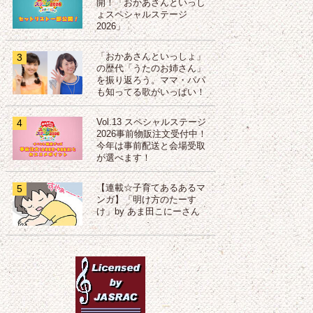
開！「おかあさんといっし
ょスペシャルステージ
2026」
3
「おかあさんといっしょ」
の歴代「うたのお姉さん」
を振り返ろう。ママ・パパ
も知ってる歌がいっぱい！
4
Vol.13 スペシャルステージ
2026事前物販注文受付中！
今年は事前配送と会場受取
が選べます！
5
【連載☆子育てあるあるマ
ンガ】「明け方のたーす
け」by あま田こにーさん