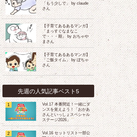
「もう少しで」 by claude
さん
【子育てあるあるマンガ】
「まっすぐなまなこ
で・・・期」 by おちゃや
まさん
【子育てあるあるマンガ】
「ご飯タイム」 by ぼちゃ
さん
先週の人気記事ベスト5
1
Vol.17 本番間近！一緒にダ
ンスを覚えよう！「おかあ
さんといっしょスペシャル
ステージ2026」
2
Vol.16 セットリスト一部公