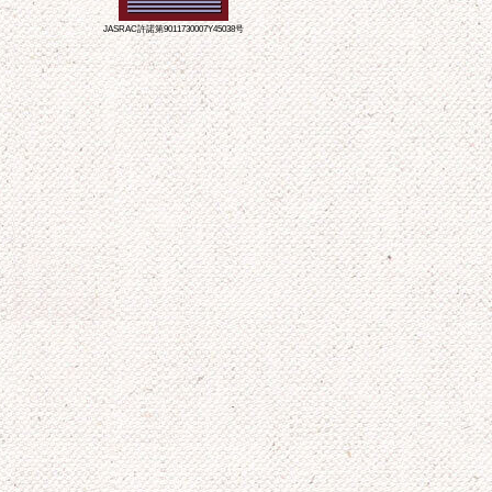
JASRAC許諾第9011730007Y45038号