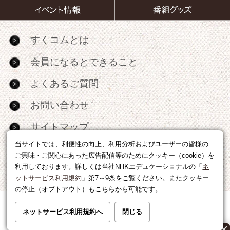
すくコムとは
会員になるとできること
よくあるご質問
お問い合わせ
サイトマップ
当サイトでは、利便性の向上、利用分析およびユーザーの皆様の
RSS
ご興味・ご関心にあった広告配信等のためにクッキー（cookie）を
利用しております。詳しくは当社NHKエデュケーショナルの「
ネ
広告出稿・パートナーシップについて
ットサービス利用規約
」第7～9条をご覧ください。またクッキー
の停止（オプトアウト）もこちらから可能です。
利用規約
|
個人情報の取り扱いについて
ネットサービス利用規約へ
閉じる
運営会社
|
広告に関するお問い合わせ