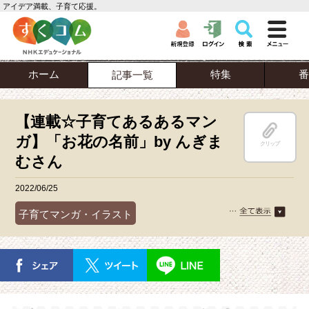
アイデア満載、子育て応援。
ホーム
特集
番
記事一覧
【連載☆子育てあるあるマン
ガ】「お花の名前」by んぎま
クリップ
むさん
2022/06/25
子育てマンガ・イラスト