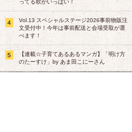
ってる歌がいっぱい！
Vol.13 スペシャルステージ2026事前物販注
4
文受付中！今年は事前配送と会場受取が選
べます！
【連載☆子育てあるあるマンガ】「明け方
5
のたーすけ」by あま田こにーさん