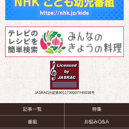
JASRAC許諾第9011730007Y45038号