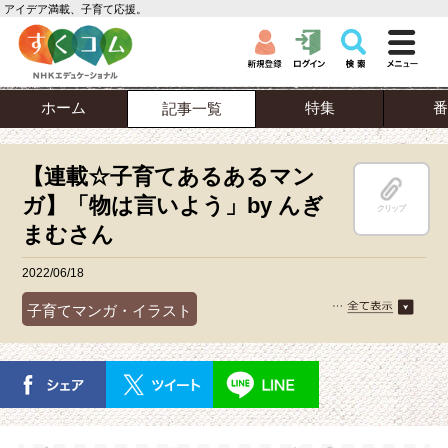
アイデア満載、子育て応援。
ホーム
特集
番
記事一覧
【連載☆子育てあるあるマン
ガ】「物は言いよう」by んぎ
クリップ
まむさん
2022/06/18
子育てマンガ・イラスト