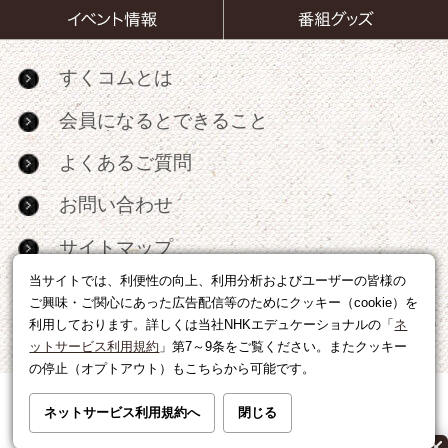
すくコムとは
会員になるとできること
よくあるご質問
お問い合わせ
サイトマップ
当サイトでは、利便性の向上、利用分析およびユーザーの皆様の
RSS
ご興味・ご関心にあった広告配信等のためにクッキー（cookie）を
利用しております。詳しくは当社NHKエデュケーショナルの「
ネ
広告出稿・パートナーシップについて
ットサービス利用規約
」第7～9条をご覧ください。またクッキー
の停止（オプトアウト）もこちらから可能です。
利用規約
|
個人情報の取り扱いについて
ネットサービス利用規約へ
閉じる
運営会社
|
広告に関するお問い合わせ