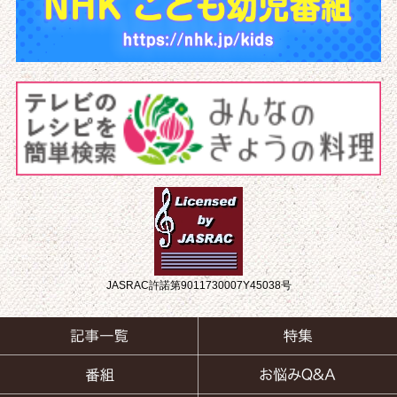
JASRAC許諾第9011730007Y45038号