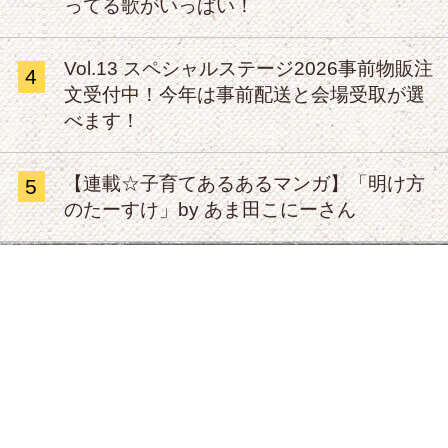
ってる歌がいっぱい！
Vol.13 スペシャルステージ2026事前物販注
4
文受付中！今年は事前配送と会場受取が選
べます！
【連載☆子育てあるあるマンガ】「明け方
5
のたーすけ」by あま田こにーさん