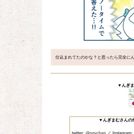
仕込まれてたのかな？と思ったら完全に
▼んぎ
▼んぎまむさんの
twitter:
@ngychan
／ Instagram: