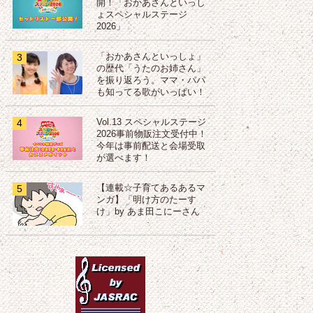
開！「おかあさんといっし
ょスペシャルステージ
2026」
3
「おかあさんといっしょ」
の歴代「うたのお姉さん」
を振り返ろう。ママ・パパ
も知ってる歌がいっぱい！
4
Vol.13 スペシャルステージ
2026事前物販注文受付中！
今年は事前配送と会場受取
が選べます！
5
【連載☆子育てあるあるマ
ンガ】「明け方のたーす
け」by あま田こにーさん