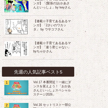
ンガ】「(緊張の)おかあさ
んといっしょ」by keyさん
【連載☆子育てあるあるマ
ンガ】「2さいのワカッ
タ」 by ウサコフさん
【連載☆子育てあるあるマ
ンガ】「違う君じゃない」
byちゃかさん
先週の人気記事ベスト5
1
Vol.17 本番間近！一緒にダ
ンスを覚えよう！「おかあ
さんといっしょスペシャル
ステージ2026」
2
Vol.16 セットリスト一部公