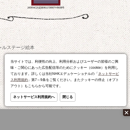
JASRAC許諾第9011730007Y45038号
ャルステージ
絵本
おやつ
当サイトでは、利便性の向上、利用分析およびユーザーの皆様のご興
レシピ
味・ご関心にあった広告配信等のためにクッキー（cookie）を利用し
ております。詳しくは当社NHKエデュケーショナルの「
ネットサービ
ス利用規約
」第7～9条をご覧ください。またクッキーの停止（オプト
アウト）もこちらから可能です。
ネットサービス利用規約へ
閉じる