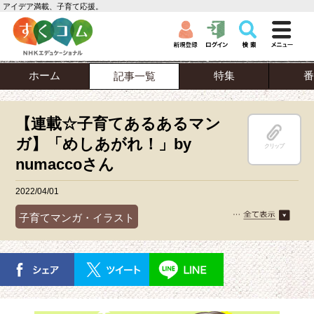
アイデア満載、子育て応援。
ホーム
特集
番
記事一覧
【連載☆子育てあるあるマン
ガ】「めしあがれ！」by
クリップ
numaccoさん
2022/04/01
子育てマンガ・イラスト