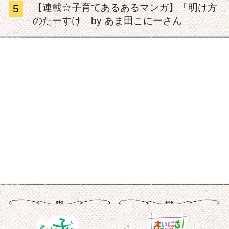
【連載☆子育てあるあるマンガ】「明け方
5
のたーすけ」by あま田こにーさん