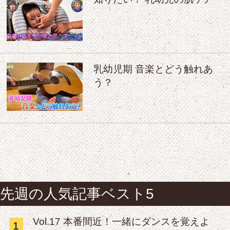
乳幼児期 音楽とどう触れあ
う？
先週の人気記事ベスト5
Vol.17 本番間近！一緒にダンスを覚えよ
1