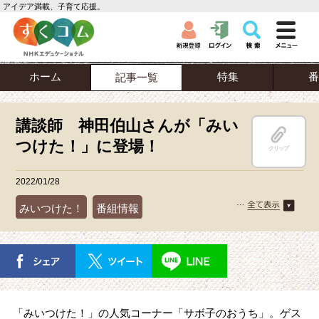
アイデア満載、子育て応援。
ホーム
特集
番
記事一覧
講談師 神田伯山さんが「みい
つけた！」に登場！
クリップ
2022/01/28
みいつけた！
番組情報
「みいつけた！」の人気コーナー「サボ子のおうち」。ゲス