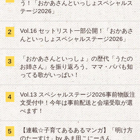
う！「おかあさんといっしょスペシャルス
テージ2026」
Vol.16 セットリスト一部公開！「おかあさ
2
んといっしょスペシャルステージ2026」
「おかあさんといっしょ」の歴代「うたの
3
お姉さん」を振り返ろう。ママ・パパも知
ってる歌がいっぱい！
Vol.13 スペシャルステージ2026事前物販注
4
文受付中！今年は事前配送と会場受取が選
べます！
【連載☆子育てあるあるマンガ】「明け方
5
のたーすけ」by あま田こにーさん