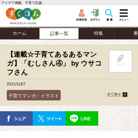
アイデア満載、子育て応援。
ホーム
特集
番
記事一覧
【連載☆子育てあるあるマン
ガ】「むしさん④」 by ウサコ
クリップ
フさん
2021/11/07
子育てマンガ・イラスト