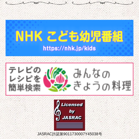
JASRAC許諾第9011730007Y45038号