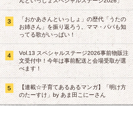
んといっしょスペシャルステージ2026」
「おかあさんといっしょ」の歴代「うたの
3
お姉さん」を振り返ろう。ママ・パパも知
ってる歌がいっぱい！
Vol.13 スペシャルステージ2026事前物販注
4
文受付中！今年は事前配送と会場受取が選
べます！
【連載☆子育てあるあるマンガ】「明け方
5
のたーすけ」by あま田こにーさん