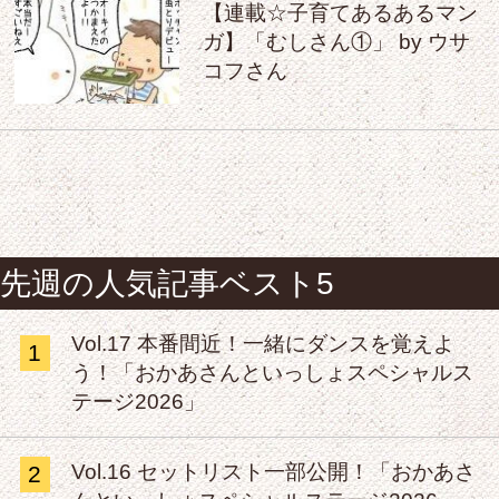
【連載☆子育てあるあるマン
ガ】「むしさん①」 by ウサ
コフさん
先週の人気記事ベスト5
Vol.17 本番間近！一緒にダンスを覚えよ
1
う！「おかあさんといっしょスペシャルス
テージ2026」
Vol.16 セットリスト一部公開！「おかあさ
2