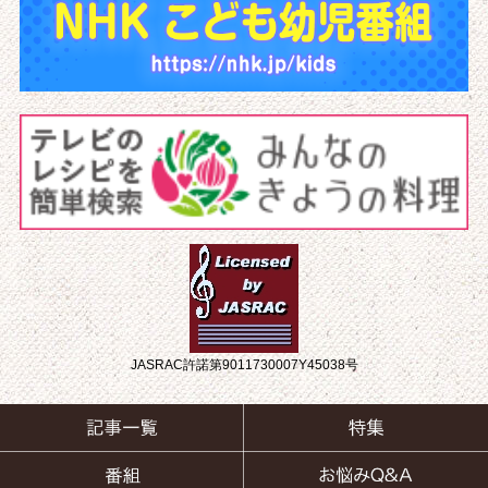
JASRAC許諾第9011730007Y45038号