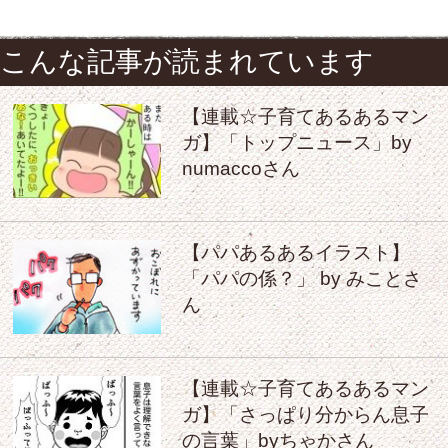
こんな記事が読まれています
【連載☆子育てあるあるマン
ガ】「トップニュース」by
numaccoさん
【パパあるあるイラスト】
「パパの係？」 by みことさ
ん
【連載☆子育てあるあるマン
ガ】「さっぱり分からん息子
の言葉」byちゃかさん