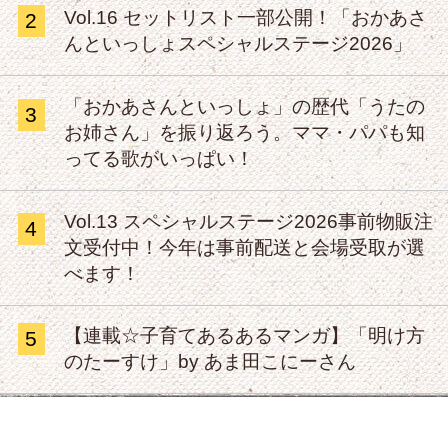
Vol.16 セットリスト一部公開！「おかあさ
2
んといっしょスペシャルステージ2026」
「おかあさんといっしょ」の歴代「うたの
3
お姉さん」を振り返ろう。ママ・パパも知
ってる歌がいっぱい！
Vol.13 スペシャルステージ2026事前物販注
4
文受付中！今年は事前配送と会場受取が選
べます！
【連載☆子育てあるあるマンガ】「明け方
5
のたーすけ」by あま田こにーさん