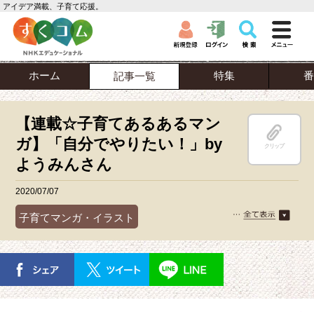
アイデア満載、子育て応援。
ホーム
特集
番
記事一覧
【連載☆子育てあるあるマン
ガ】「自分でやりたい！」by
クリップ
ようみんさん
2020/07/07
子育てマンガ・イラスト