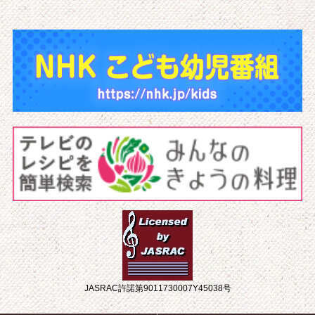
JASRAC許諾第9011730007Y45038号