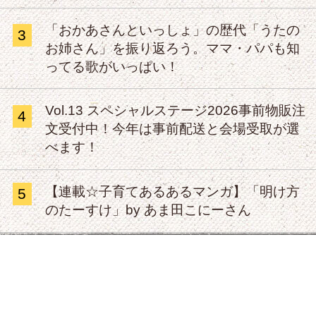
「おかあさんといっしょ」の歴代「うたの
3
お姉さん」を振り返ろう。ママ・パパも知
ってる歌がいっぱい！
Vol.13 スペシャルステージ2026事前物販注
4
文受付中！今年は事前配送と会場受取が選
べます！
【連載☆子育てあるあるマンガ】「明け方
5
のたーすけ」by あま田こにーさん