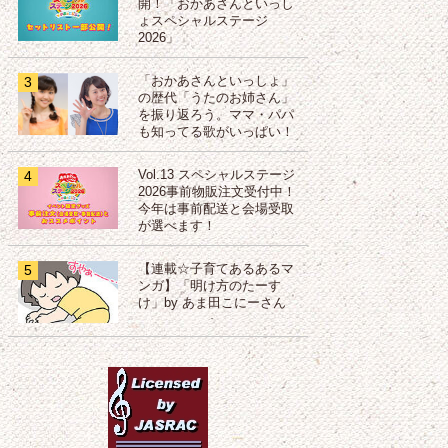
開！「おかあさんといっし
ょスペシャルステージ
2026」
3
「おかあさんといっしょ」
の歴代「うたのお姉さん」
を振り返ろう。ママ・パパ
も知ってる歌がいっぱい！
4
Vol.13 スペシャルステージ
2026事前物販注文受付中！
今年は事前配送と会場受取
が選べます！
5
【連載☆子育てあるあるマ
ンガ】「明け方のたーす
け」by あま田こにーさん