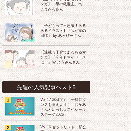
ンガ】「母の救世主」by
ようみんさん
【子どもって不思議！ある
あるイラスト】「我が家の
日課」 by あっぴーさん
【連載☆子育てあるあるマ
ンガ】「今年もマイペース
に！」by ようみんさん
先週の人気記事ベスト5
1
Vol.17 本番間近！一緒にダ
ンスを覚えよう！「おかあ
さんといっしょスペシャル
ステージ2026」
2
Vol.16 セットリスト一部公