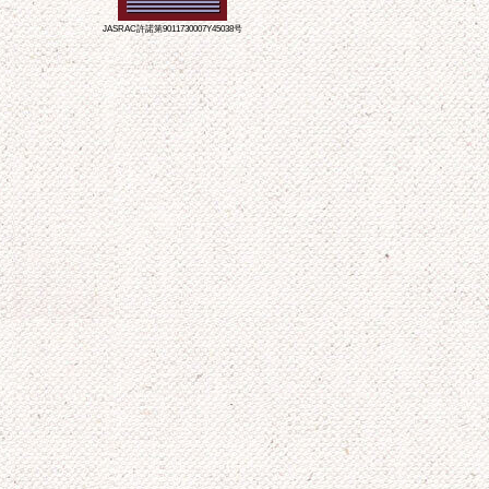
JASRAC許諾第9011730007Y45038号