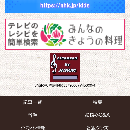
JASRAC許諾第9011730007Y45038号