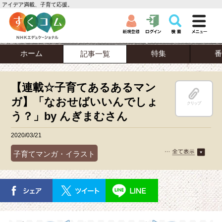
アイデア満載、子育て応援。
ホーム
特集
番
記事一覧
【連載☆子育てあるあるマン
ガ】「なおせばいいんでしょ
クリップ
う？」by んぎまむさん
2020/03/21
子育てマンガ・イラスト