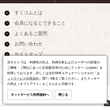
すくコムとは
会員になるとできること
よくあるご質問
お問い合わせ
サイトマップ
当サイトでは、利便性の向上、利用分析およびユーザーの皆様の
RSS
ご興味・ご関心にあった広告配信等のためにクッキー（cookie）を
利用しております。詳しくは当社NHKエデュケーショナルの「
ネ
広告出稿・パートナーシップについて
ットサービス利用規約
」第7～9条をご覧ください。またクッキー
の停止（オプトアウト）もこちらから可能です。
利用規約
|
個人情報の取り扱いについて
ネットサービス利用規約へ
閉じる
運営会社
|
広告に関するお問い合わせ
©NHK EDUCATIONAL CORP.転載には許可が必要です。