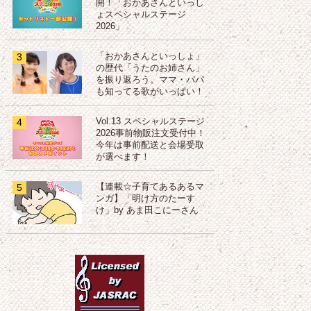
開！「おかあさんといっし
ょスペシャルステージ
2026」
3
「おかあさんといっしょ」
の歴代「うたのお姉さん」
を振り返ろう。ママ・パパ
も知ってる歌がいっぱい！
4
Vol.13 スペシャルステージ
2026事前物販注文受付中！
今年は事前配送と会場受取
が選べます！
5
【連載☆子育てあるあるマ
ンガ】「明け方のたーす
け」by あま田こにーさん