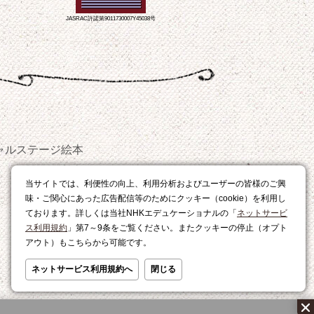
JASRAC許諾第9011730007Y45038号
ャルステージ
絵本
おやつ
当サイトでは、利便性の向上、利用分析およびユーザーの皆様のご興
レシピ
味・ご関心にあった広告配信等のためにクッキー（cookie）を利用し
ております。詳しくは当社NHKエデュケーショナルの「
ネットサービ
ス利用規約
」第7～9条をご覧ください。またクッキーの停止（オプト
アウト）もこちらから可能です。
ネットサービス利用規約へ
閉じる