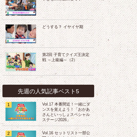
どうする？ イヤイヤ期
第2回 子育てクイズ王決定
戦 ～上級編～（2）
先週の人気記事ベスト5
1
Vol.17 本番間近！一緒にダ
ンスを覚えよう！「おかあ
さんといっしょスペシャル
ステージ2026」
2
Vol.16 セットリスト一部公