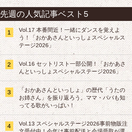
先週の人気記事ベスト5
Vol.17 本番間近！一緒にダンスを覚えよ
1
う！「おかあさんといっしょスペシャルス
テージ2026」
Vol.16 セットリスト一部公開！「おかあさ
2
んといっしょスペシャルステージ2026」
「おかあさんといっしょ」の歴代「うたの
3
お姉さん」を振り返ろう。ママ・パパも知
ってる歌がいっぱい！
Vol.13 スペシャルステージ2026事前物販注
4
文受付中！今年は事前配送と会場受取が選