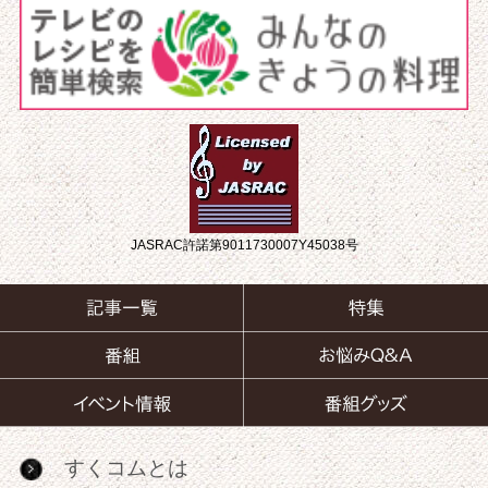
JASRAC許諾第9011730007Y45038号
すくコムとは