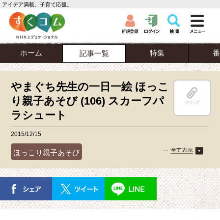
アイデア満載、子育て応援。
ホーム
特集
番
記事一覧
やまぐち先生の一日一絵 ほっこ
り親子あそび (106) スカーフパ
クリップ
ラシュート
2015/12/15
ほっこり親子あそび