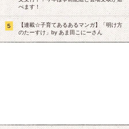
べます！
【連載☆子育てあるあるマンガ】「明け方
5
のたーすけ」by あま田こにーさん