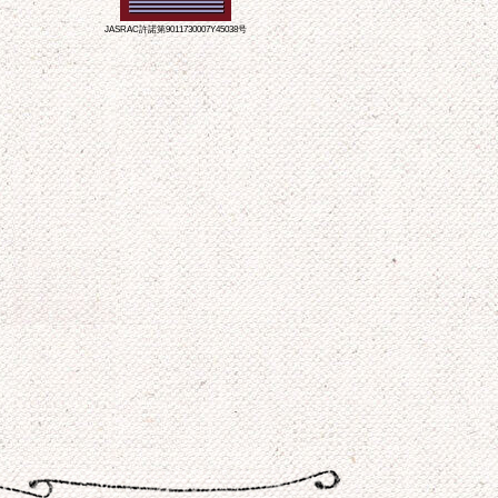
JASRAC許諾第9011730007Y45038号