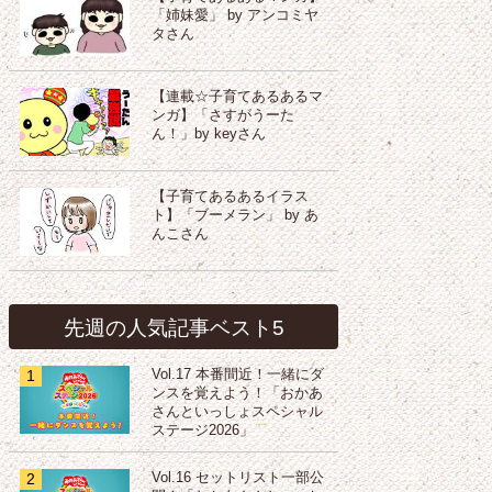
「姉妹愛」 by アンコミヤ
タさん
【連載☆子育てあるあるマ
ンガ】「さすがうーた
ん！」by keyさん
【子育てあるあるイラス
ト】「ブーメラン」 by あ
んこさん
先週の人気記事ベスト5
1
Vol.17 本番間近！一緒にダ
ンスを覚えよう！「おかあ
さんといっしょスペシャル
ステージ2026」
2
Vol.16 セットリスト一部公