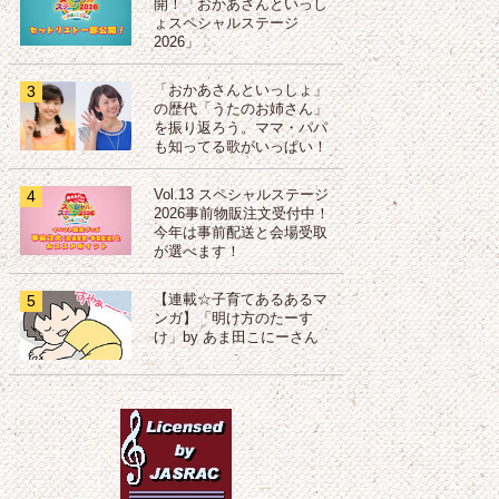
開！「おかあさんといっし
ょスペシャルステージ
2026」
3
「おかあさんといっしょ」
の歴代「うたのお姉さん」
を振り返ろう。ママ・パパ
も知ってる歌がいっぱい！
4
Vol.13 スペシャルステージ
2026事前物販注文受付中！
今年は事前配送と会場受取
が選べます！
5
【連載☆子育てあるあるマ
ンガ】「明け方のたーす
け」by あま田こにーさん