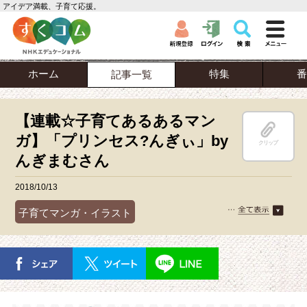
アイデア満載、子育て応援。
ホーム
特集
番
記事一覧
【連載☆子育てあるあるマン
ガ】「プリンセス?んぎぃ」by
クリップ
んぎまむさん
2018/10/13
子育てマンガ・イラスト