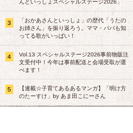
んといっしょスペシャルステージ2026」
「おかあさんといっしょ」の歴代「うたの
3
お姉さん」を振り返ろう。ママ・パパも知
ってる歌がいっぱい！
Vol.13 スペシャルステージ2026事前物販注
4
文受付中！今年は事前配送と会場受取が選
べます！
【連載☆子育てあるあるマンガ】「明け方
5
のたーすけ」by あま田こにーさん