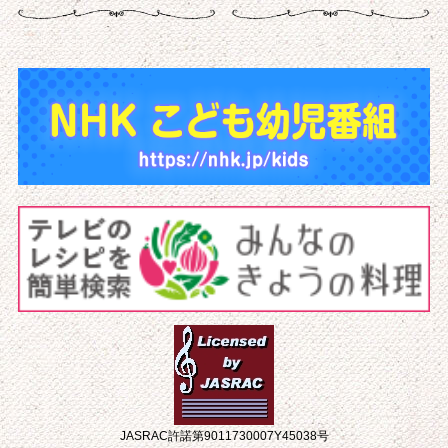
JASRAC許諾第9011730007Y45038号