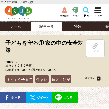
アイデア満載、子育て応援。
ホーム
特集
番
記事一覧
子どもを守る① 家の中の安全対
策
クリップ
2018/09/15
出典：すくすく子育て
[放送日]2018/09/15 [再放送]2018/09/22
すくすく子育て
住まい
病気・けが