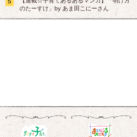
【連載☆子育てあるあるマンガ】「明け方
5
のたーすけ」by あま田こにーさん