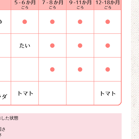
ぶした状態
固さ
さ