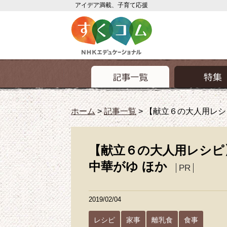
アイデア満載、子育て応援
ホーム
>
記事一覧
>
【献立６の大人用レシ
【献立６の大人用レシピ
中華がゆ ほか
PR
2019/02/04
レシピ
家事
離乳食
食事