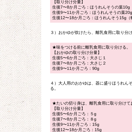
【取り分け分量】
生後7〜8か月ごろ：ほうれんそうの葉10
生後9〜11か月ごろ：ほうれんそうの葉2
生後12〜18か月ごろ：ほうれんそう15g
３）おかゆが炊けたら、離乳食用に取り分
★味をつける前に離乳食用に取り分ける。
【おかゆの取り分け分量】
生後5〜6か月ごろ：大さじ１
生後7〜8か月ごろ：大さじ２
生後9〜11か月ごろ：90g
４）大人用のおかゆは、器に盛りほうれん
る。
★たいの切り身は、離乳食用に取り分けて
【取り分け分量】
生後5〜6か月ごろ：５g
生後7〜8か月ごろ：８g
生後9〜11か月ごろ：15g
生後12〜18か月ごろ：15g