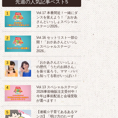
先週の人気記事ベスト5
1
Vol.17 本番間近！一緒にダ
ンスを覚えよう！「おかあ
さんといっしょスペシャル
ステージ2026」
2
Vol.16 セットリスト一部公
開！「おかあさんといっし
ょスペシャルステージ
2026」
3
「おかあさんといっしょ」
の歴代「うたのお姉さん」
を振り返ろう。ママ・パパ
も知ってる歌がいっぱい！
4
Vol.13 スペシャルステージ
2026事前物販注文受付中！
今年は事前配送と会場受取
が選べます！
5
【連載☆子育てあるあるマ
ンガ】「明け方のたーす