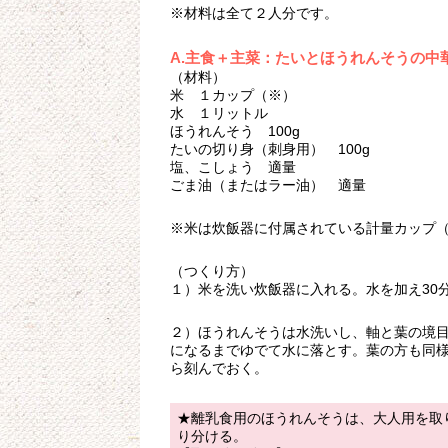
※材料は全て２人分です。
A.主食＋主菜：たいとほうれんそうの中
（材料）
米 １カップ（※）
水 １リットル
ほうれんそう 100g
たいの切り身（刺身用） 100g
塩、こしょう 適量
ごま油（またはラー油） 適量
※米は炊飯器に付属されている計量カップ（18
（つくり方）
１）米を洗い炊飯器に入れる。水を加え30
２）ほうれんそうは水洗いし、軸と葉の境
になるまでゆでて水に落とす。葉の方も同
ら刻んでおく。
★離乳食用のほうれんそうは、大人用を取
り分ける。