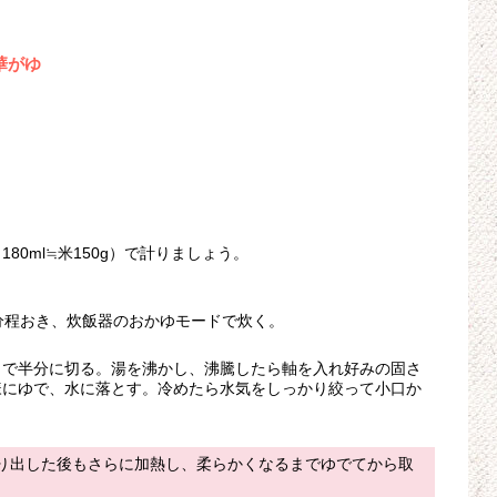
華がゆ
0ml≒米150g）で計りましょう。
分程おき、炊飯器のおかゆモードで炊く。
目で半分に切る。湯を沸かし、沸騰したら軸を入れ好みの固さ
様にゆで、水に落とす。冷めたら水気をしっかり絞って小口か
り出した後もさらに加熱し、柔らかくなるまでゆでてから取