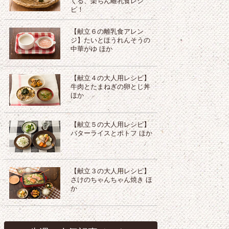
くる、楽ちん離乳食レシ
ピ！
【献立６の離乳食アレン
ジ】たいとほうれんそうの
中華がゆ ほか
【献立４の大人用レシピ】
牛肉とたまねぎの卵とじ丼
ほか
【献立５の大人用レシピ】
バターライスとポトフ ほか
【献立３の大人用レシピ】
さけのちゃんちゃん焼き ほ
か