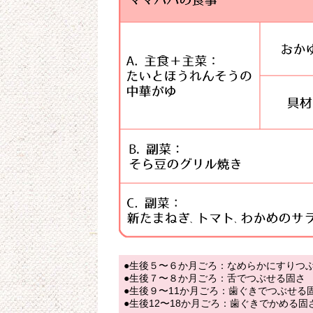
●生後５〜６か月ごろ：なめらかにすりつ
●生後７〜８か月ごろ：舌でつぶせる固さ
●生後９〜11か月ごろ：歯ぐきでつぶせる
●生後12〜18か月ごろ：歯ぐきでかめる固