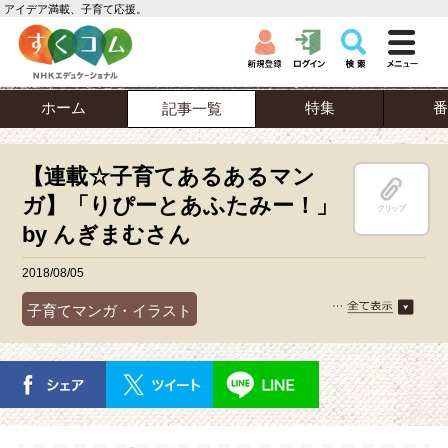
アイデア満載、子育て応援。
ホーム
特集
番
記事一覧
【連載☆子育てあるあるマン
ガ】「りぴーとあふたみー！」
クリップ
by んぎまむさん
2018/08/05
子育てマンガ・イラスト