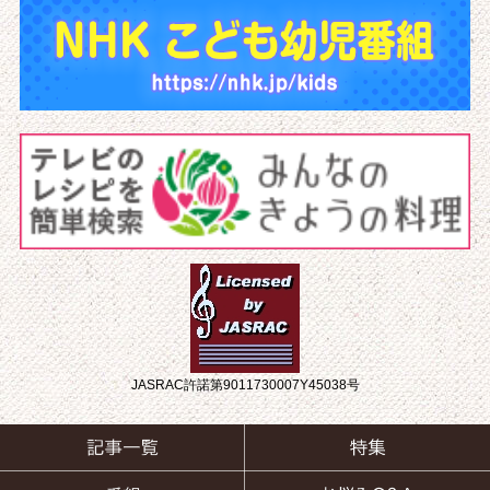
JASRAC許諾第9011730007Y45038号