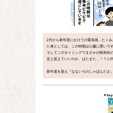
2月から新年度にかけての緊張感…たく
た身としては、この時期は心臓に悪いです( ;∀
そしてこのタイミングでまさかの映画化
定と捉えていいのか、はたまた…！？と内
▼ke