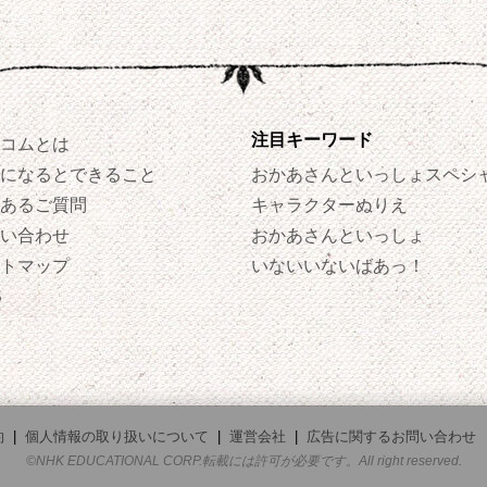
注目キーワード
コムとは
になるとできること
おかあさんといっしょスペシ
あるご質問
キャラクターぬりえ
い合わせ
おかあさんといっしょ
トマップ
いないいないばあっ！
S
約
|
個人情報の取り扱いについて
|
運営会社
|
広告に関するお問い合わせ
©NHK EDUCATIONAL CORP.転載には許可が必要です。All right reserved.