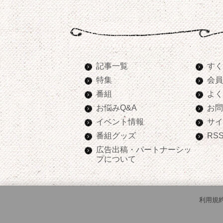
記事一覧
すく
特集
会員
番組
よく
お悩みQ&A
お問
イベント情報
サイ
番組グッズ
RS
広告出稿・パートナーシッ
プについて
利用規