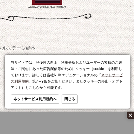
JASRAC許諾第9011730007Y45038号
ャルステージ
絵本
おやつ
当サイトでは、利便性の向上、利用分析およびユーザーの皆様のご興
レシピ
味・ご関心にあった広告配信等のためにクッキー（cookie）を利用し
ております。詳しくは当社NHKエデュケーショナルの「
ネットサービ
ス利用規約
」第7～9条をご覧ください。またクッキーの停止（オプト
アウト）もこちらから可能です。
ネットサービス利用規約へ
閉じる