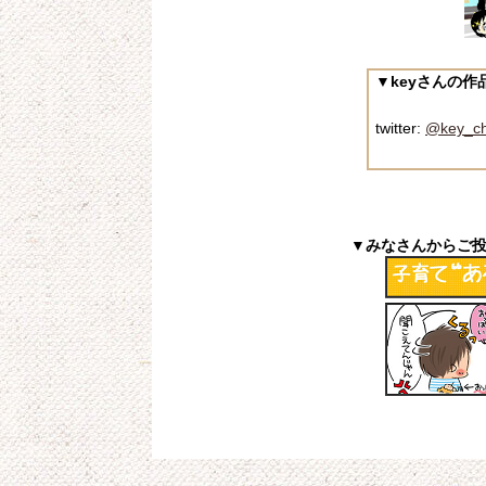
▼keyさんの
twitter:
@key_ch
▼みなさんからご