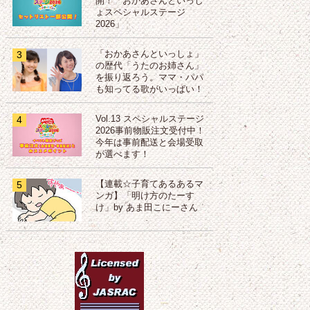
開！「おかあさんといっし
ょスペシャルステージ
2026」
3
「おかあさんといっしょ」
の歴代「うたのお姉さん」
を振り返ろう。ママ・パパ
も知ってる歌がいっぱい！
4
Vol.13 スペシャルステージ
2026事前物販注文受付中！
今年は事前配送と会場受取
が選べます！
5
【連載☆子育てあるあるマ
ンガ】「明け方のたーす
け」by あま田こにーさん