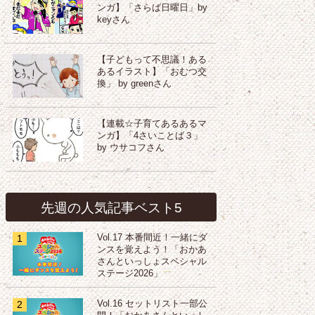
ンガ】「さらば日曜日」by
keyさん
【子どもって不思議！ある
あるイラスト】「おむつ交
換」 by greenさん
【連載☆子育てあるあるマ
ンガ】「4さいことば３」
by ウサコフさん
先週の人気記事ベスト5
1
Vol.17 本番間近！一緒にダ
ンスを覚えよう！「おかあ
さんといっしょスペシャル
ステージ2026」
2
Vol.16 セットリスト一部公