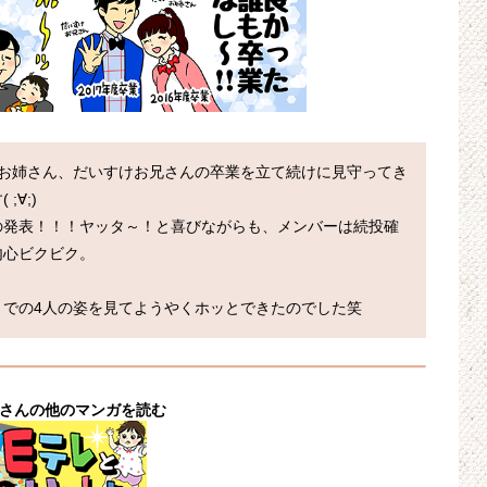
みお姉さん、だいすけお兄さんの卒業を立て続けに見守ってき
;)

の発表！！！ヤッタ～！と喜びながらも、メンバーは続投確
心ビクビク。

yさんの他のマンガを読む