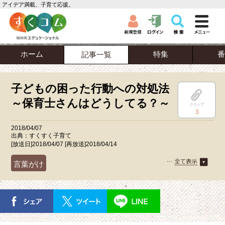
アイデア満載、子育て応援。
ホーム
特集
番
記事一覧
子どもの困った行動への対処法
～保育士さんはどうしてる？～
クリップ
3
2018/04/07
出典：すくすく子育て
[放送日]2018/04/07 [再放送]2018/04/14
言葉がけ