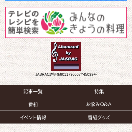
JASRAC許諾第9011730007Y45038号