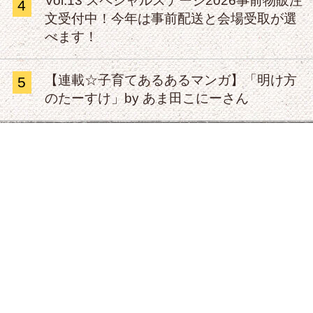
Vol.13 スペシャルステージ2026事前物販注
4
文受付中！今年は事前配送と会場受取が選
べます！
【連載☆子育てあるあるマンガ】「明け方
5
のたーすけ」by あま田こにーさん