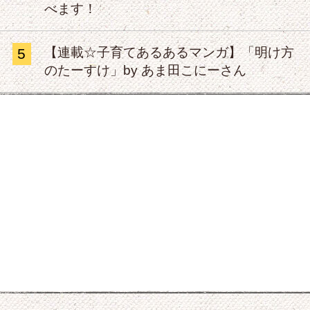
べます！
【連載☆子育てあるあるマンガ】「明け方
5
のたーすけ」by あま田こにーさん