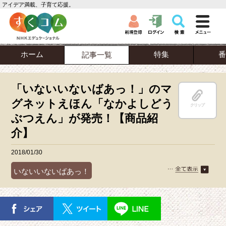
アイデア満載、子育て応援。
ホーム
特集
番
記事一覧
「いないいないばあっ！」のマ
グネットえほん「なかよしどう
クリップ
ぶつえん」が発売！【商品紹
介】
2018/01/30
いないいないばあっ！