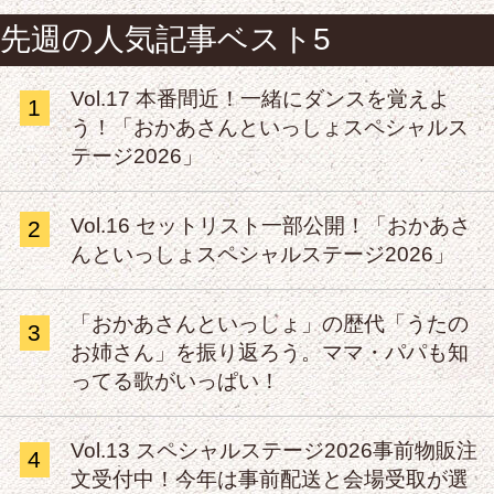
先週の人気記事ベスト5
Vol.17 本番間近！一緒にダンスを覚えよ
1
う！「おかあさんといっしょスペシャルス
テージ2026」
Vol.16 セットリスト一部公開！「おかあさ
2
んといっしょスペシャルステージ2026」
「おかあさんといっしょ」の歴代「うたの
3
お姉さん」を振り返ろう。ママ・パパも知
ってる歌がいっぱい！
Vol.13 スペシャルステージ2026事前物販注
4
文受付中！今年は事前配送と会場受取が選