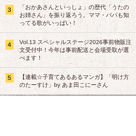
「おかあさんといっしょ」の歴代「うたの
3
お姉さん」を振り返ろう。ママ・パパも知
ってる歌がいっぱい！
Vol.13 スペシャルステージ2026事前物販注
4
文受付中！今年は事前配送と会場受取が選
べます！
【連載☆子育てあるあるマンガ】「明け方
5
のたーすけ」by あま田こにーさん