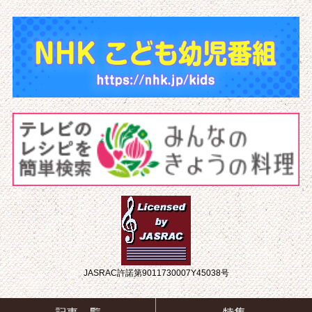
JASRAC許諾第9011730007Y45038号