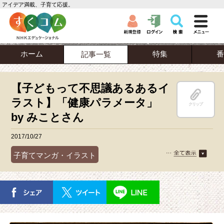
アイデア満載、子育て応援。
ホーム
特集
番
記事一覧
【子どもって不思議あるあるイ
ラスト】「健康パラメータ」
クリップ
by みことさん
2017/10/27
子育てマンガ・イラスト