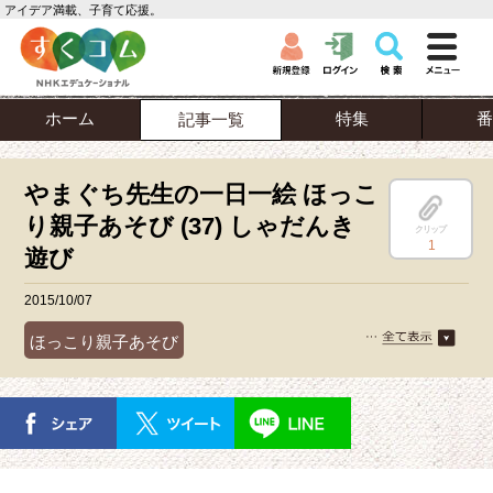
アイデア満載、子育て応援。
ホーム
特集
番
記事一覧
やまぐち先生の一日一絵 ほっこ
り親子あそび (37) しゃだんき
クリップ
1
遊び
2015/10/07
ほっこり親子あそび