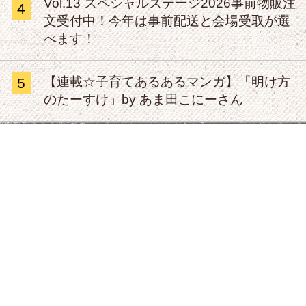
Vol.13 スペシャルステージ2026事前物販注
4
文受付中！今年は事前配送と会場受取が選
べます！
【連載☆子育てあるあるマンガ】「明け方
5
のたーすけ」by あま田こにーさん