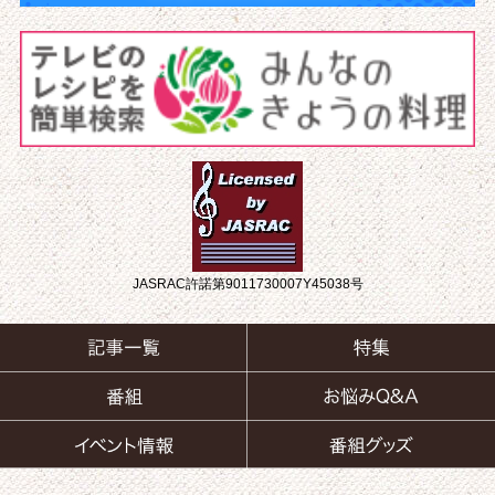
JASRAC許諾第9011730007Y45038号