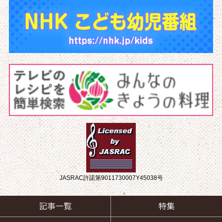
JASRAC許諾第9011730007Y45038号