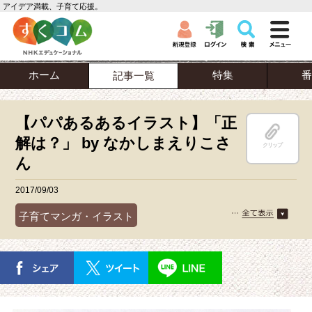
アイデア満載、子育て応援。
ホーム
特集
番
記事一覧
【パパあるあるイラスト】「正
解は？」 by なかしまえりこさ
クリップ
ん
2017/09/03
子育てマンガ・イラスト