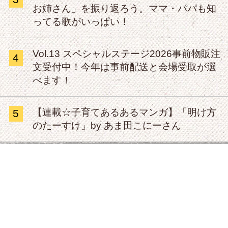
お姉さん」を振り返ろう。ママ・パパも知
ってる歌がいっぱい！
Vol.13 スペシャルステージ2026事前物販注
4
文受付中！今年は事前配送と会場受取が選
べます！
【連載☆子育てあるあるマンガ】「明け方
5
のたーすけ」by あま田こにーさん