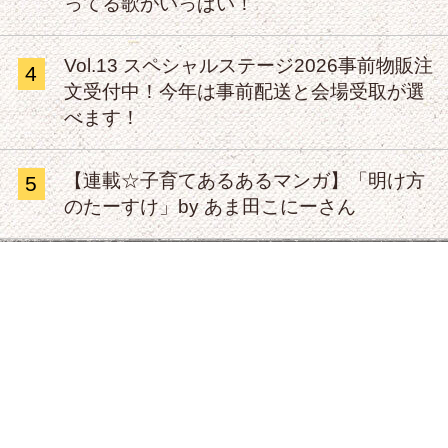
ってる歌がいっぱい！
Vol.13 スペシャルステージ2026事前物販注
4
文受付中！今年は事前配送と会場受取が選
べます！
【連載☆子育てあるあるマンガ】「明け方
5
のたーすけ」by あま田こにーさん