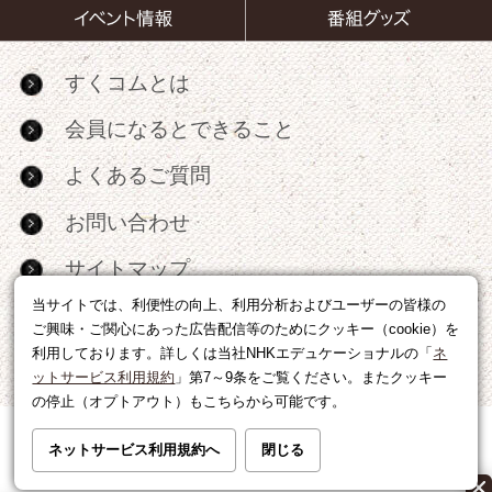
すくコムとは
会員になるとできること
よくあるご質問
お問い合わせ
サイトマップ
当サイトでは、利便性の向上、利用分析およびユーザーの皆様の
RSS
ご興味・ご関心にあった広告配信等のためにクッキー（cookie）を
利用しております。詳しくは当社NHKエデュケーショナルの「
ネ
広告出稿・パートナーシップについて
ットサービス利用規約
」第7～9条をご覧ください。またクッキー
の停止（オプトアウト）もこちらから可能です。
利用規約
|
個人情報の取り扱いについて
ネットサービス利用規約へ
閉じる
運営会社
|
広告に関するお問い合わせ