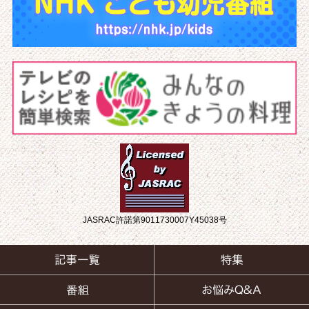
JASRAC許諾第9011730007Y45038号