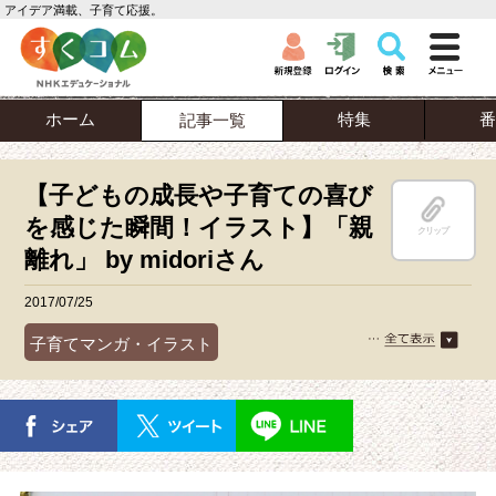
アイデア満載、子育て応援。
ホーム
特集
番
記事一覧
【子どもの成長や子育ての喜び
を感じた瞬間！イラスト】「親
クリップ
離れ」 by midoriさん
2017/07/25
子育てマンガ・イラスト