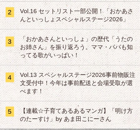
Vol.16 セットリスト一部公開！「おかあさ
2
んといっしょスペシャルステージ2026」
「おかあさんといっしょ」の歴代「うたの
3
お姉さん」を振り返ろう。ママ・パパも知
ってる歌がいっぱい！
Vol.13 スペシャルステージ2026事前物販注
4
文受付中！今年は事前配送と会場受取が選
べます！
【連載☆子育てあるあるマンガ】「明け方
5
のたーすけ」by あま田こにーさん