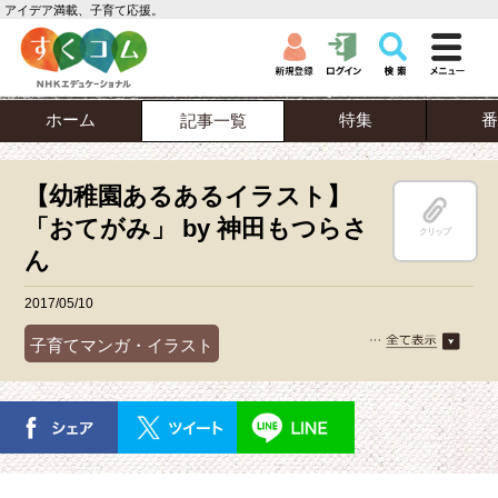
アイデア満載、子育て応援。
ホーム
特集
番
記事一覧
【幼稚園あるあるイラスト】
「おてがみ」 by 神田もつらさ
クリップ
ん
2017/05/10
子育てマンガ・イラスト