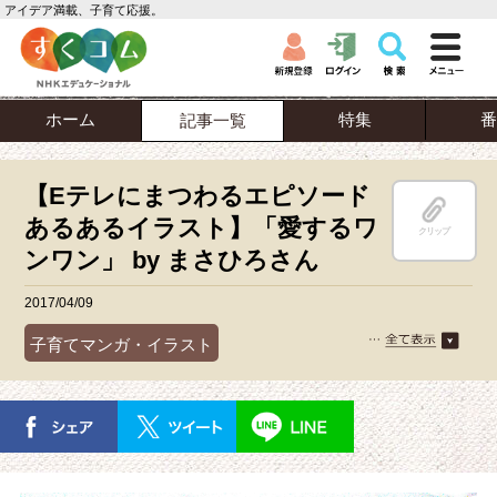
アイデア満載、子育て応援。
ホーム
特集
番
記事一覧
【Eテレにまつわるエピソード
あるあるイラスト】「愛するワ
クリップ
ンワン」 by まさひろさん
2017/04/09
子育てマンガ・イラスト