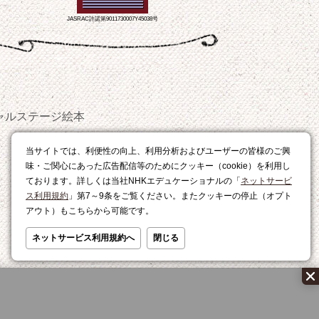
JASRAC許諾第9011730007Y45038号
ャルステージ
絵本
おやつ
当サイトでは、利便性の向上、利用分析およびユーザーの皆様のご興
レシピ
味・ご関心にあった広告配信等のためにクッキー（cookie）を利用し
ております。詳しくは当社NHKエデュケーショナルの「
ネットサービ
ス利用規約
」第7～9条をご覧ください。またクッキーの停止（オプト
アウト）もこちらから可能です。
ネットサービス利用規約へ
閉じる