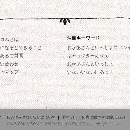
注目キーワード
コムとは
になるとできること
おかあさんといっしょスペシ
あるご質問
キャラクターぬりえ
い合わせ
おかあさんといっしょ
トマップ
いないいないばあっ！
S
約
|
個人情報の取り扱いについて
|
運営会社
|
広告に関するお問い合わせ
©NHK EDUCATIONAL CORP.転載には許可が必要です。All right reserved.