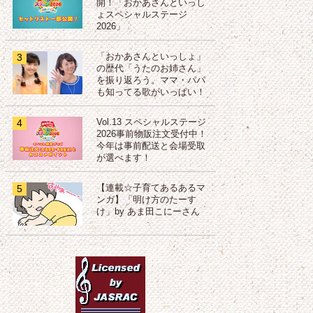
開！「おかあさんといっし
ょスペシャルステージ
2026」
3
「おかあさんといっしょ」
の歴代「うたのお姉さん」
を振り返ろう。ママ・パパ
も知ってる歌がいっぱい！
4
Vol.13 スペシャルステージ
2026事前物販注文受付中！
今年は事前配送と会場受取
が選べます！
5
【連載☆子育てあるあるマ
ンガ】「明け方のたーす
け」by あま田こにーさん