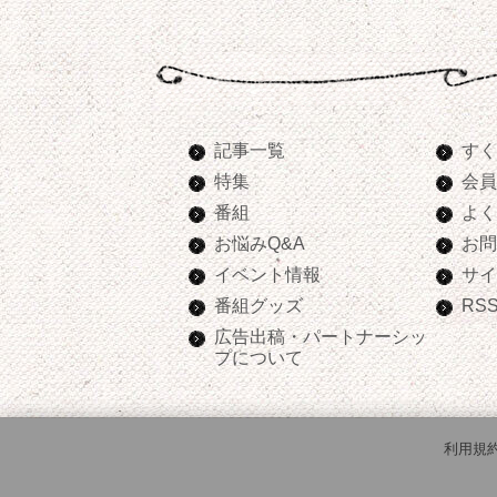
記事一覧
すく
特集
会員
番組
よく
お悩みQ&A
お問
イベント情報
サイ
番組グッズ
RS
広告出稿・パートナーシッ
プについて
利用規