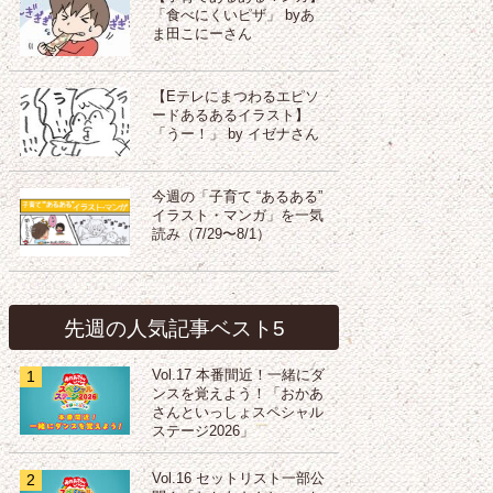
「食べにくいピザ」 byあ
ま田こにーさん
【Eテレにまつわるエピソ
ードあるあるイラスト】
「うー！」 by イゼナさん
今週の「子育て “あるある”
イラスト・マンガ」を一気
読み（7/29〜8/1）
先週の人気記事ベスト5
1
Vol.17 本番間近！一緒にダ
ンスを覚えよう！「おかあ
さんといっしょスペシャル
ステージ2026」
2
Vol.16 セットリスト一部公