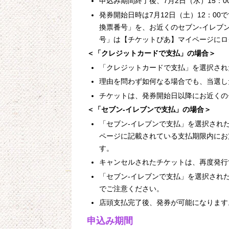
申込み期間終了後、7月2日（水）15：
発券開始日時は7月12日（土）12：0
換票番号」を、お近くのセブン‐イレブ
号」は【チケットぴあ】マイページにロ
＜「クレジットカードで支払」の場合＞
「クレジットカードで支払」を選択され
理由を問わず如何なる場合でも、当選し
チケットは、発券開始日以降にお近くの
＜「セブン-イレブンで支払」の場合＞
「セブン‐イレブンで支払」を選択され
ページに記載されている支払期限内にお
す。
キャンセルされたチケットは、再度発行
「セブン-イレブンで支払」を選択され
でご注意ください。
店頭支払完了後、発券が可能になります
申込み期間