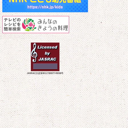
JASRAC許諾第9011730007Y45038号