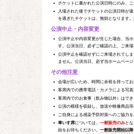
チケットに書かれた公演日時にのみ、ご
入場された後でチケットの公演日時が違
を過ぎたチケットは、無効となります。
公演中止・内容変更
公演中止や内容変更が生じた場合、当ホ
す。公演当日、必ずご確認の上、ご来場
公演中止を確認せずにご来場されてしま
ません。公演当日、必ず当ホームページ
その他注意
会場が広いため、時間に余裕を持ってお
客席内での携帯電話・カメラによる写真
客席内でのお食事（飲み物以外）はでき
公演の模様を収録し、放送や映像商品等
ご自身による感染予防対策へのご協力を
車いす席
については、
一般販売のみ
とな
始をお待ちください。
一般販売開始以降