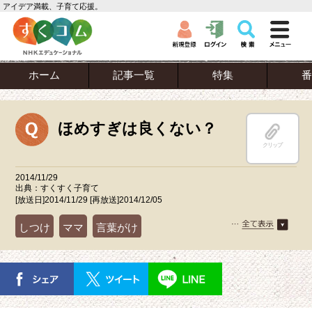
アイデア満載、子育て応援。
ホーム
記事一覧
特集
番
ほめすぎは良くない？
クリップ
2014/11/29
出典：すくすく子育て
[放送日]2014/11/29 [再放送]2014/12/05
しつけ
ママ
言葉がけ