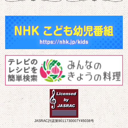
JASRAC許諾第9011730007Y45038号