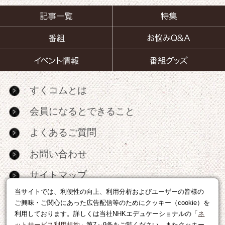
すくコムとは
会員になるとできること
よくあるご質問
お問い合わせ
サイトマップ
当サイトでは、利便性の向上、利用分析およびユーザーの皆様の
RSS
ご興味・ご関心にあった広告配信等のためにクッキー（cookie）を
利用しております。詳しくは当社NHKエデュケーショナルの「
ネ
広告出稿・パートナーシップについて
ットサービス利用規約
」第7～9条をご覧ください。またクッキー