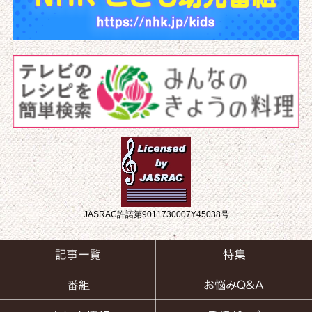
JASRAC許諾第9011730007Y45038号