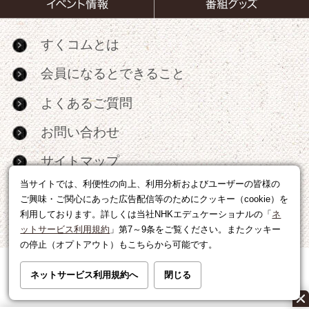
すくコムとは
会員になるとできること
よくあるご質問
お問い合わせ
サイトマップ
当サイトでは、利便性の向上、利用分析およびユーザーの皆様の
RSS
ご興味・ご関心にあった広告配信等のためにクッキー（cookie）を
利用しております。詳しくは当社NHKエデュケーショナルの「
ネ
広告出稿・パートナーシップについて
ットサービス利用規約
」第7～9条をご覧ください。またクッキー
の停止（オプトアウト）もこちらから可能です。
利用規約
|
個人情報の取り扱いについて
ネットサービス利用規約へ
閉じる
運営会社
|
広告に関するお問い合わせ