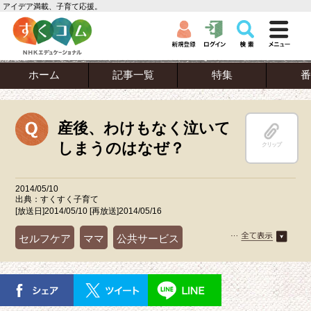
アイデア満載、子育て応援。
ホーム
記事一覧
特集
番
産後、わけもなく泣いて
しまうのはなぜ？
クリップ
2014/05/10
出典：すくすく子育て
[放送日]2014/05/10 [再放送]2014/05/16
セルフケア
ママ
公共サービス
妊娠・出産