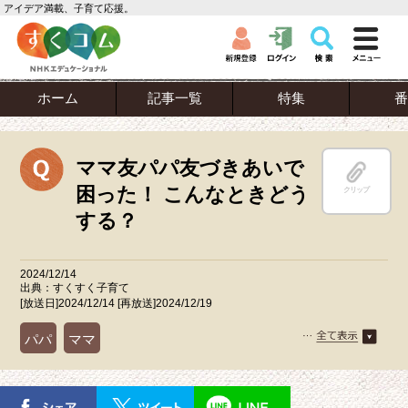
アイデア満載、子育て応援。
ホーム
記事一覧
特集
番
ママ友パパ友づきあいで
困った！ こんなときどう
クリップ
する？
2024/12/14
出典：すくすく子育て
[放送日]2024/12/14 [再放送]2024/12/19
パパ
ママ