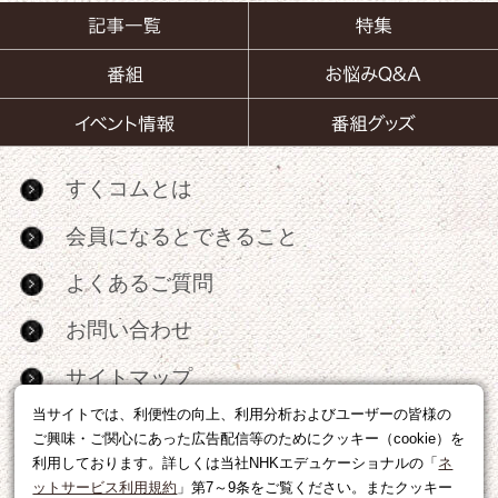
すくコムとは
会員になるとできること
よくあるご質問
お問い合わせ
サイトマップ
当サイトでは、利便性の向上、利用分析およびユーザーの皆様の
RSS
ご興味・ご関心にあった広告配信等のためにクッキー（cookie）を
利用しております。詳しくは当社NHKエデュケーショナルの「
ネ
広告出稿・パートナーシップについて
ットサービス利用規約
」第7～9条をご覧ください。またクッキー