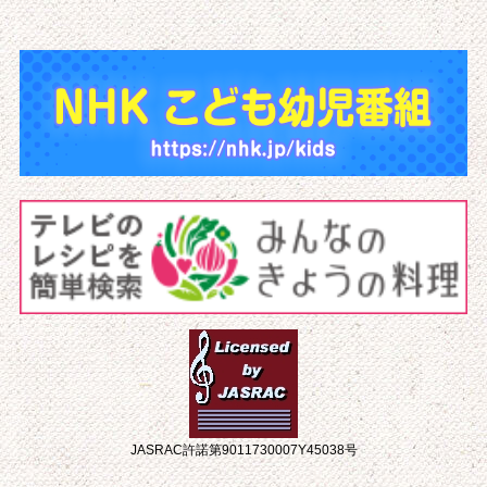
JASRAC許諾第9011730007Y45038号