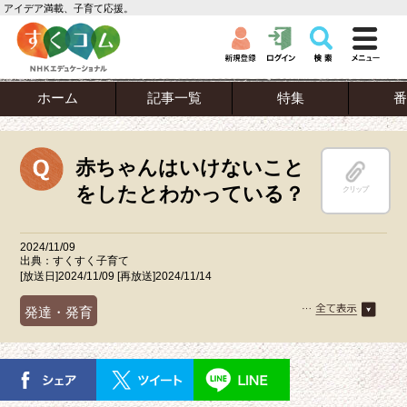
アイデア満載、子育て応援。
ホーム
記事一覧
特集
番
赤ちゃんはいけないこと
をしたとわかっている？
クリップ
2024/11/09
出典：すくすく子育て
[放送日]2024/11/09 [再放送]2024/11/14
発達・発育