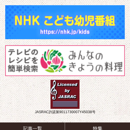
JASRAC許諾第9011730007Y45038号