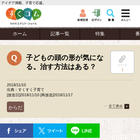
アイデア満載、子育て応援。
ホーム
記事一覧
特集
番
子どもの頭の形が気にな
る。治す方法はある？
クリップ
1
2018/11/10
出典：すくすく子育て
[放送日]2018/11/10 [再放送]2018/11/17
からだ