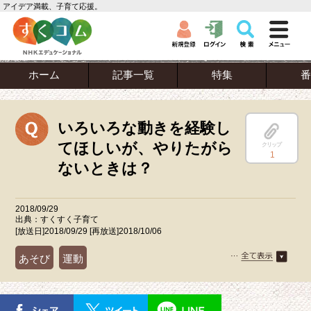
アイデア満載、子育て応援。
ホーム
記事一覧
特集
番
いろいろな動きを経験し
てほしいが、やりたがら
クリップ
1
ないときは？
2018/09/29
出典：すくすく子育て
[放送日]2018/09/29 [再放送]2018/10/06
あそび
運動