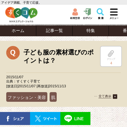
アイデア満載、子育て応援。
ホーム
記事一覧
特集
番
子ども服の素材選びのポ
イントは？
クリップ
4
2015/11/07
出典：すくすく子育て
[放送日]2015/11/07 [再放送]2015/11/13
ファッション・美容
肌