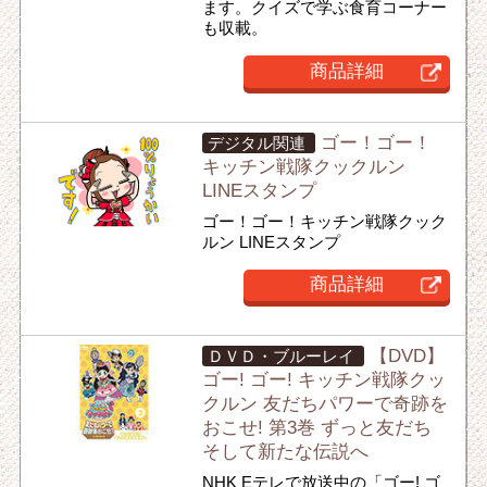
ます。クイズで学ぶ食育コーナー
も収載。
商品詳細
ゴー！ゴー！
デジタル関連
キッチン戦隊クックルン
LINEスタンプ
ゴー！ゴー！キッチン戦隊クック
ルン LINEスタンプ
商品詳細
【DVD】
ＤＶＤ・ブルーレイ
ゴー! ゴー! キッチン戦隊クッ
クルン 友だちパワーで奇跡を
おこせ! 第3巻 ずっと友だち
そして新たな伝説へ
NHK Eテレで放送中の「ゴー! ゴ