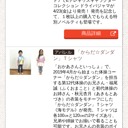
トアでEテレキッズキャラクター
コレクション ドライパジャマが
4/23(金)より発売！ 発売を記念し
て、１枚以上の購入でもらえる特
別ノベルティも登場です。
商品詳細
「からだ☆ダンダ
アパレル
ン」Ｔシャツ
「おかあさんといっしょ」で、
2019年4月から始まった体操コー
ナー「からだ☆ダンダン」を担当
する第12代体操のお兄さん・福尾
誠（ふくおまこと）と初代体操の
お姉さん・秋元杏月（あきもとあ
づき）の衣装をモチーフにした
「からだ☆ダンダン」Ｔシャツ
《海モデル》が発売。Ｔシャツは
各100㎝と120㎝の2サイズあり、
兄弟や姉妹でお揃いで着ることも
可能です。お兄さんの衣装のポイ