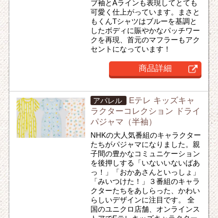
ブ袖とAラインも表現してとても
可愛く仕上がっています。まさと
もくんTシャツはブルーを基調と
したボディに賑やかなパッチワー
クを再現、首元のマフラーもアク
セントになっています！
商品詳細
Eテレ キッズキャ
アパレル
ラクターコレクション ドライ
パジャマ（半袖）
NHKの大人気番組のキャラクター
たちがパジャマになりました。親
子間の豊かなコミュニケーション
を後押しする「いないいないばあ
っ！」「おかあさんといっしょ」
「みいつけた！」３番組のキャラ
クターたちをあしらった、かわい
らしいデザインに注目です。 全
国のユニクロ店舗、オンラインス