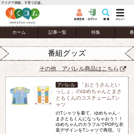
アイデア満載、子育て応援。
ホーム
記事一覧
特集
番
番組グッズ
その他 アパレル商品はこちら
「おとうさんとい
アパレル
っしょ」のゆめちゃんとまさ
ともくんのコスチュームTシ
ャツ
のTシャツを着て、ゆめちゃん・
まさともくんになっちゃおう！！
ゆめちゃんのカラフルでPOPな衣
装デザインをTシャツで再現。リ