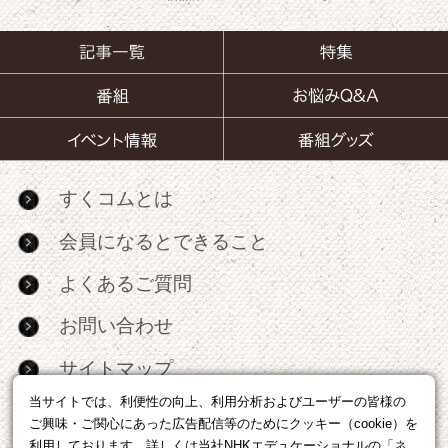
すくコムとは
会員になるとできること
よくあるご質問
お問い合わせ
サイトマップ
当サイトでは、利便性の向上、利用分析およびユーザーの皆様の
RSS
ご興味・ご関心にあった広告配信等のためにクッキー（cookie）を
利用しております。詳しくは当社NHKエデュケーショナルの「
ネ