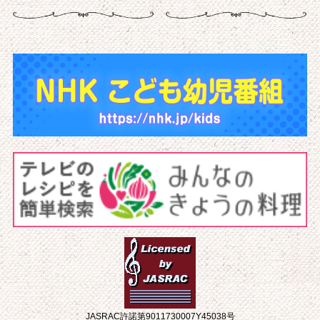
JASRAC許諾第9011730007Y45038号