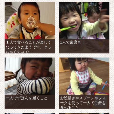
１人で食べることが楽しく
1人で歯磨き！
なってきたようです。ぐっ
ちゃぐちゃで…
一人でずぼんを履くこと
お絵描きやスプーンやフォ
ークを使って一人でご飯を
食べること。