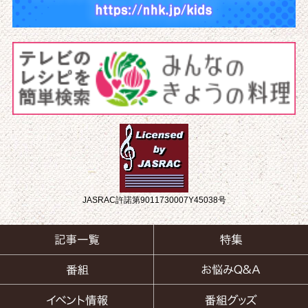
JASRAC許諾第9011730007Y45038号