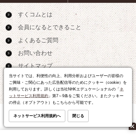
すくコムとは
会員になるとできること
よくあるご質問
お問い合わせ
サイトマップ
当サイトでは、利便性の向上、利用分析およびユーザーの皆様の
RSS
ご興味・ご関心にあった広告配信等のためにクッキー（cookie）を
利用しております。詳しくは当社NHKエデュケーショナルの「
ネ
広告出稿・パートナーシップについて
ットサービス利用規約
」第7～9条をご覧ください。またクッキー
の停止（オプトアウト）もこちらから可能です。
利用規約
|
個人情報の取り扱いについて
ネットサービス利用規約へ
閉じる
運営会社
|
広告に関するお問い合わせ
©NHK EDUCATIONAL CORP.転載には許可が必要です。