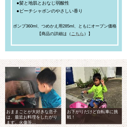
●髪と地肌とおなじ弱酸性
●ピーチシャボンのやさしい香り
ポンプ360ml、つめかえ用285ml、ともにオープン価格
【商品の詳細は（
こちら
）】
おままごとが大好きな息子
お下がりだけど自転車に挑
は、最近お料理をしたがり
戦！
ます。火傷等…