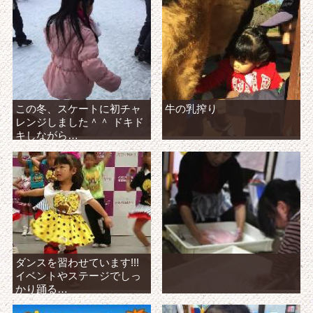
この冬、スケートに初チャ
牛の乳搾り
レンジしました＾＾ ドキド
キしながら…
ダンスを習わせています!!!
イベントやステージでしっ
かり踊る…