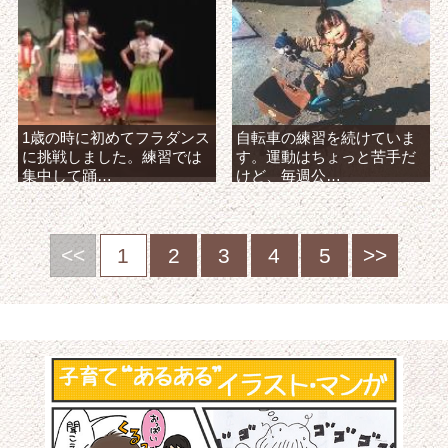
1歳の時に初めてフラダンス
自転車の練習を続けていま
に挑戦しました。練習では
す。運動はちょっと苦手だ
集中して踊…
けど、毎週公…
<<
1
2
3
4
5
>>