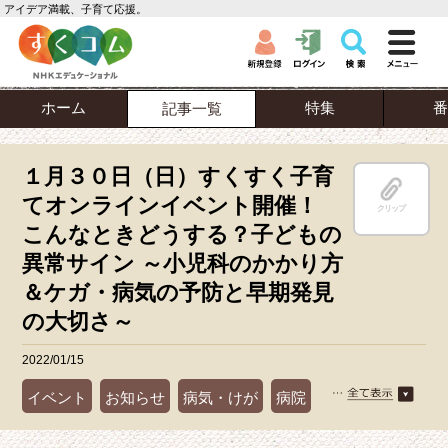
アイデア満載、子育て応援。
ホーム
特集
番
記事一覧
１月３０日（日）すくすく子育
てオンラインイベント開催！
クリップ
こんなときどうする？子どもの
異常サイン ～小児科のかかり方
＆ケガ・病気の予防と早期発見
の大切さ～
2022/01/15
イベント
お知らせ
病気・けが
病院