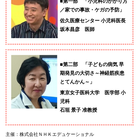
■第一部 「小児科のかかり方
／家での事故・ケガの予防」
佐久医療センター 小児科医長
坂本昌彦 医師
■第二部 「子どもの病気 早
期発見の大切さ～神経筋疾患
とてんかん～」
東京女子医科大学 医学部 小
児科
石垣 景子 准教授
主催：株式会社ＮＨＫエデュケーショナル