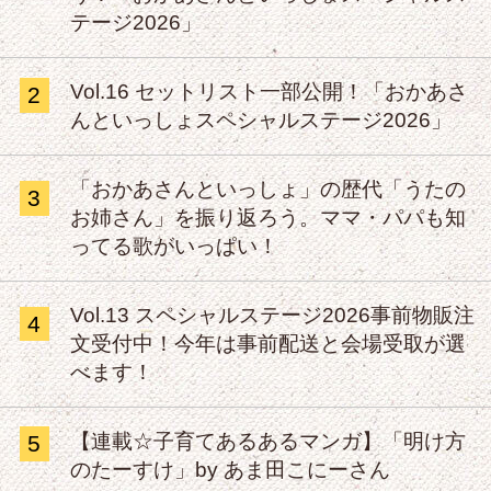
テージ2026」
Vol.16 セットリスト一部公開！「おかあさ
2
んといっしょスペシャルステージ2026」
「おかあさんといっしょ」の歴代「うたの
3
お姉さん」を振り返ろう。ママ・パパも知
ってる歌がいっぱい！
Vol.13 スペシャルステージ2026事前物販注
4
文受付中！今年は事前配送と会場受取が選
べます！
【連載☆子育てあるあるマンガ】「明け方
5
のたーすけ」by あま田こにーさん