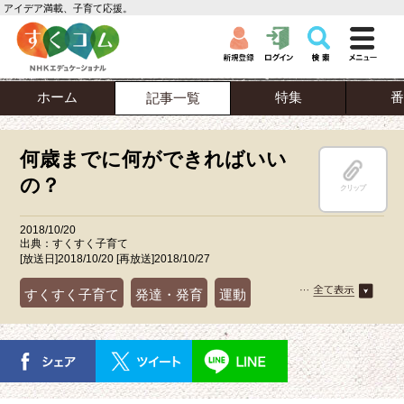
アイデア満載、子育て応援。
ホーム
特集
番
記事一覧
何歳までに何ができればいい
の？
クリップ
2018/10/20
出典：すくすく子育て
[放送日]2018/10/20 [再放送]2018/10/27
すくすく子育て
発達・発育
運動