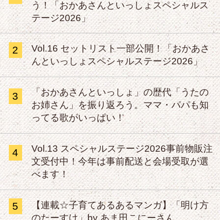
う！「おかあさんといっしょスペシャルス
テージ2026」
Vol.16 セットリスト一部公開！「おかあさ
2
んといっしょスペシャルステージ2026」
「おかあさんといっしょ」の歴代「うたの
3
お姉さん」を振り返ろう。ママ・パパも知
ってる歌がいっぱい！
Vol.13 スペシャルステージ2026事前物販注
4
文受付中！今年は事前配送と会場受取が選
べます！
【連載☆子育てあるあるマンガ】「明け方
5
のたーすけ」by あま田こにーさん