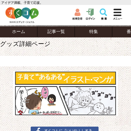
アイデア満載、子育て応援。
ホーム
記事一覧
特集
番
グッズ詳細ページ