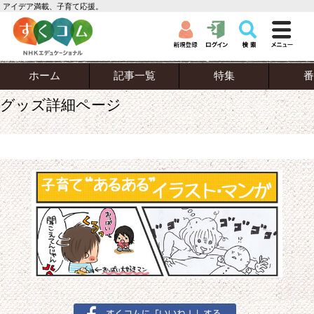
アイデア満載、子育て応援。
ホーム
記事一覧
特集
番
グッズ詳細ページ