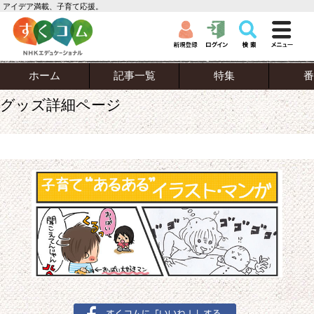
アイデア満載、子育て応援。
ホーム
記事一覧
特集
番
グッズ詳細ページ