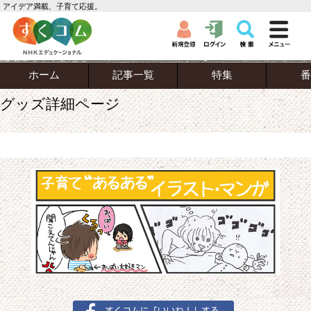
アイデア満載、子育て応援。
ホーム
記事一覧
特集
番
グッズ詳細ページ