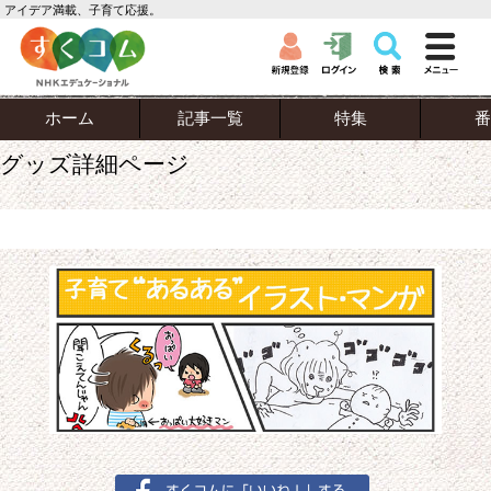
アイデア満載、子育て応援。
ホーム
記事一覧
特集
番
グッズ詳細ページ